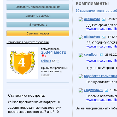
Комплименты
Отправить приватное сообщение
10 комплиментов в гостевой
Добавить в друзья
oliskaAvto
22.06.
Игнорировать
ДД. Все сроки для
www.nn.ru/community
Сделать подарок
oliskaAvto
17.12.
Совместная покупка: взрослый
ДД. СРОЧНО! СРОЧН
www.nn.ru/community
популярность:
35344 место
cornflour
25.01.20
-6 ↓
www.nn.ru/community
рейтинг
577
?
жду оплату!!!сроки 
Привилегированный
пользователь
4
уровня
Корейская косметик
Прошу оплатить зак
Людмила78
16.07
Статистика портрета:
Просьба оплатить св
www.nn.ru/community
сейчас просматривают портрет - 0
зарегистрированные пользователи
Вы не авторизованы! Чтоб
посетившие портрет за 7 дней - 0